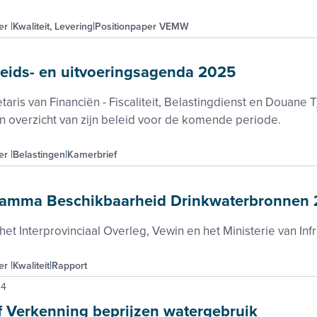
er
Kwaliteit, Levering
Positionpaper VEMW
leids- en uitvoeringsagenda 2025
taris van Financiën - Fiscaliteit, Belastingdienst en Douan
n overzicht van zijn beleid voor de komende periode.
er
Belastingen
Kamerbrief
ramma Beschikbaarheid Drinkwaterbronnen
het Interprovinciaal Overleg, Vewin en het Ministerie van Inf
er
Kwaliteit
Rapport
24
 Verkenning beprijzen watergebruik