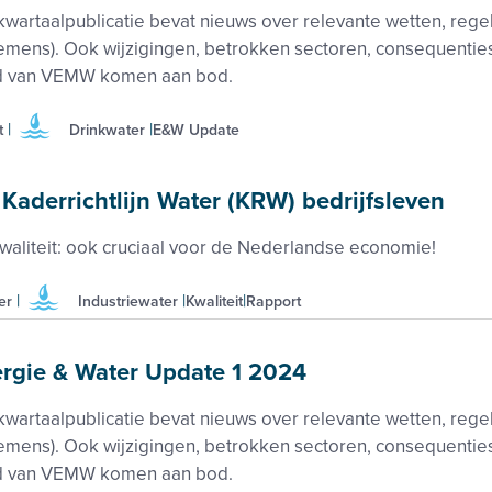
kwartaalpublicatie bevat nieuws over relevante wetten, regel
emens). Ook wijzigingen, betrokken sectoren, consequenti
d van VEMW komen aan bod.
t
Drinkwater
E&W Update
Kaderrichtlijn Water (KRW) bedrijfsleven
aliteit: ook cruciaal voor de Nederlandse economie!
er
Industriewater
Kwaliteit
Rapport
gie & Water Update 1 2024
kwartaalpublicatie bevat nieuws over relevante wetten, regel
emens). Ook wijzigingen, betrokken sectoren, consequenti
d van VEMW komen aan bod.