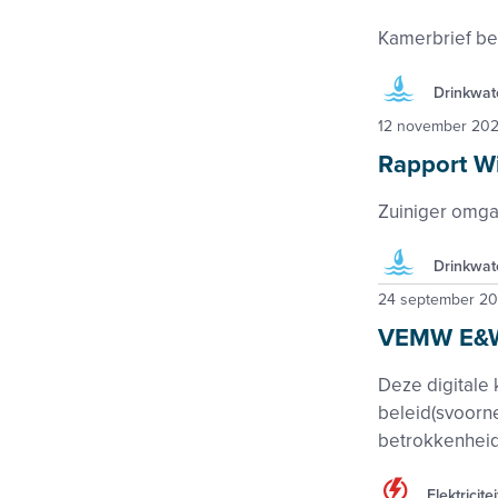
Kamerbrief be
Drinkwat
12 november 20
Rapport Wi
Zuiniger omga
Drinkwat
24 september 2
VEMW E&W
Deze digitale 
beleid(svoorn
betrokkenhei
Elektricitei