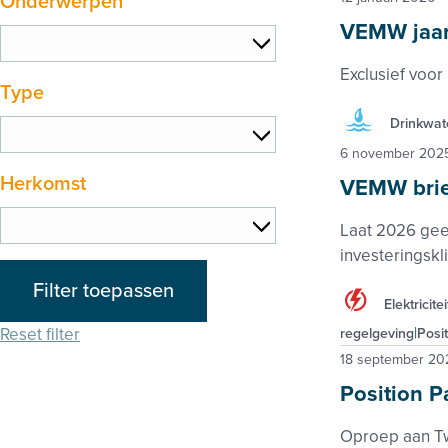
Onderwerpen
VEMW jaarl
Exclusief voor
Type
Drinkwat
6 november 202
Herkomst
VEMW brie
Laat 2026 geen
investeringsk
Filter toepassen
Elektricitei
Reset filter
regelgeving
Posi
18 september 20
Position 
Oproep aan Tw