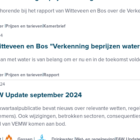
horende bij het rapport van Witteveen en Bos over de Verk
er
Prijzen en tarieven
Kamerbrief
24
tteveen en Bos "Verkenning beprijzen water
an met water is van belang om er nu en in de toekomst vol
er
Prijzen en tarieven
Rapport
024
 Update september 2024
kwartaalpublicatie bevat nieuws over relevante wetten, regel
emens). Ook wijzigingen, betrokken sectoren, consequenti
d van VEMW komen aan bod.
t
Gassen
Drinkwater
Wet- en regelgeving
E&W Updat