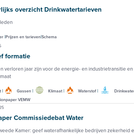
ijks overzicht Drinkwatertarieven
 leden
er
Prijzen en tarieven
Schema
5
f formatie
 verloren jaar zijn voor de energie- en industrietransitie en 
limaat
t
Gassen
Klimaat
Waterstof
Drinkwate
tionpaper VEMW
25
Paper Commissiedebat Water
eede Kamer: geef waterafhankelijke bedrijven zekerheid e