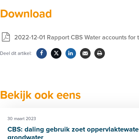
Download
2022-12-01 Rapport CBS Water accounts for 
Exclusief
voor
Deel dit artikel:
leden
Facebook
Twitter
LinkedIn
Verzenden
Printen
Bekijk ook eens
30 maart 2023
CBS: daling gebruik zoet oppervlaktewate
grondwater