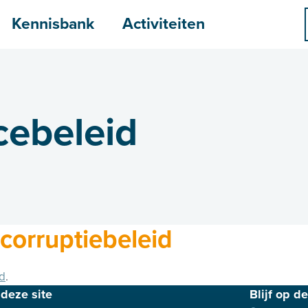
menu
Kennisbank
Activiteiten
ebeleid
corruptiebeleid
id
.
deze site
Blijf op d