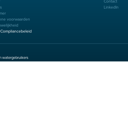
y
Contact
es
LinkedIn
imer
ene voorwaarden
uwelijkheid
Compliancebeleid
n watergebruikers