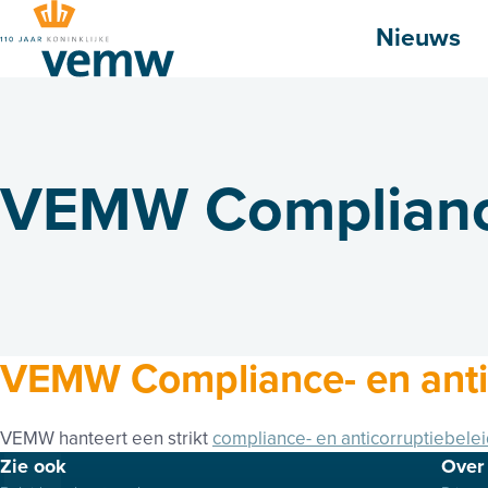
Hoofdmenu
Nieuws
VEMW Complianc
VEMW Compliance- en anti
VEMW hanteert een strikt
compliance- en anticorruptiebele
Footer
Zie ook
Over 