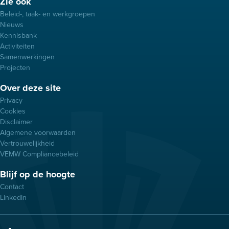
Footer
Zie ook
menu
Beleid-, taak- en werkgroepen
Nieuws
Kennisbank
Activiteiten
Samenwerkingen
Projecten
Over deze site
Privacy
Cookies
Disclaimer
Algemene voorwaarden
Vertrouwelijkheid
VEMW Compliancebeleid
Blijf op de hoogte
Contact
LinkedIn