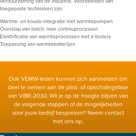
verduurzaming van de industrie. Voorbeelden van
toegepaste technieken zijn:
Warmte- en koude-integratie met warmtepompen
Overstap van batch- naar continuprocessen
Elektrificatie van warmteprocessen met e-boilers
Toepassing van warmtebatterijen
Ook VEMW-leden kunnen zich aanmelden om
deel te nemen aan de pilot- of opschalingsfase
van VIBE-2030. Wil je op de hoogte blijven van
de volgende stappen of de mogelijkheden
voor jouw bedrijf bespreken? Neem contact
met ons op.