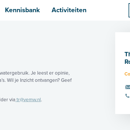
menu
Kennisbank
Activiteiten
T
R
watergebruik. Je leest er opinie,
Co
’s. Wil je Inzicht ontvangen? Geef
der via
tr@vemw.nl
.