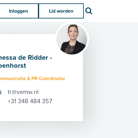
Zoek
Inloggen
Lid worden
hessa de Ridder -
oenhorst
mmunicatie & PR Coördinator
tr@vemw.nl
+31 348 484 357