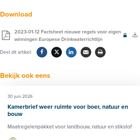
Download
2023-01-12 Factsheet nieuwe regels voor eigen
Exclusief
winningen Europese Drinkwaterrichtlijn
voor
Deel dit artikel:
leden
Facebook
Twitter
LinkedIn
Verzenden
Printen
Bekijk ook eens
30 juni 2026
Kamerbrief weer ruimte voor boer, natuur en
bouw
Maatregelenpakket voor landbouw, natuur en stikstof