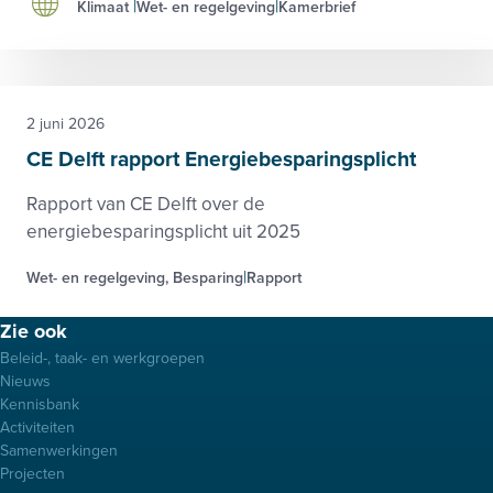
Klimaat
Wet- en regelgeving
Kamerbrief
2 juni 2026
CE Delft rapport Energiebesparingsplicht
Rapport van CE Delft over de
energiebesparingsplicht uit 2025
Wet- en regelgeving, Besparing
Rapport
Footer
Zie ook
menu
Beleid-, taak- en werkgroepen
Nieuws
Kennisbank
Activiteiten
Samenwerkingen
Projecten