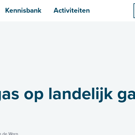
menu
Kennisbank
Activiteiten
gas op landelijk 
n de Worp