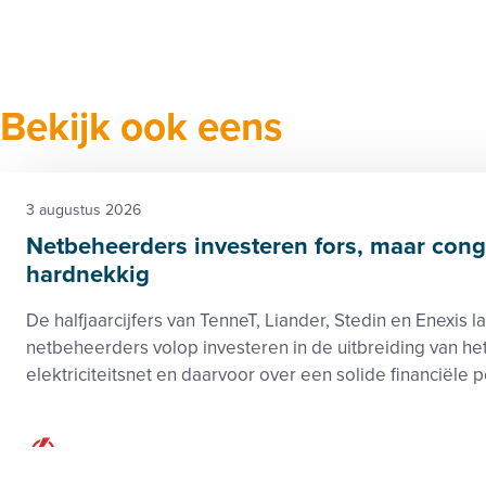
Facebook
Twitter
LinkedIn
Verzenden
Printen
Bekijk ook eens
3 augustus 2026
Netbeheerders investeren fors, maar conges
hardnekkig
De halfjaarcijfers van TenneT, Liander, Stedin en Enexis l
netbeheerders volop investeren in de uitbreiding van he
elektriciteitsnet en daarvoor over een solide financiële po
Elektriciteit
Netwerken