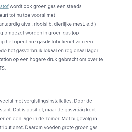
stof
wordt ook groen gas een steeds
eurt tot nu toe vooral met
taardig afval, rioolslib, dierlijke mest, e.d.)
ng omgezet worden in groen gas (op
op het openbare gasdistributienet van een
e het gasverbruik lokaal en regionaal lager
station op een hogere druk gebracht om over te
GTS.
eelal met vergistingsinstallaties. Door de
stant. Dat is positief, maar de gasvráág kent
er en een lage in de zomer. Met bijgevolg in
stributienet. Daarom voeden grote groen gas