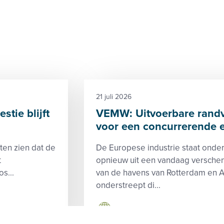
21 juli 2026
tie blijft
VEMW: Uitvoerbare randv
voor een concurrerende 
aten zien dat de
De Europese industrie staat onder
t
opnieuw uit een vandaag versche
s...
van de havens van Rotterdam en
onderstreept di...
Klimaat
Wet- en regelgeving, Aan