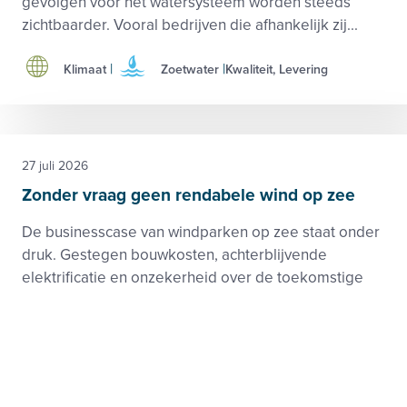
gevolgen voor het watersysteem worden steeds
zichtbaarder. Vooral bedrijven die afhankelijk zij...
Klimaat
Zoetwater
Kwaliteit, Levering
27 juli 2026
Zonder vraag geen rendabele wind op zee
De businesscase van windparken op zee staat onder
druk. Gestegen bouwkosten, achterblijvende
elektrificatie en onzekerheid over de toekomstige
vraag naar groene elektriciteit maken het voor de
ontw...
Elektriciteit
Beleid en toezicht, Markt