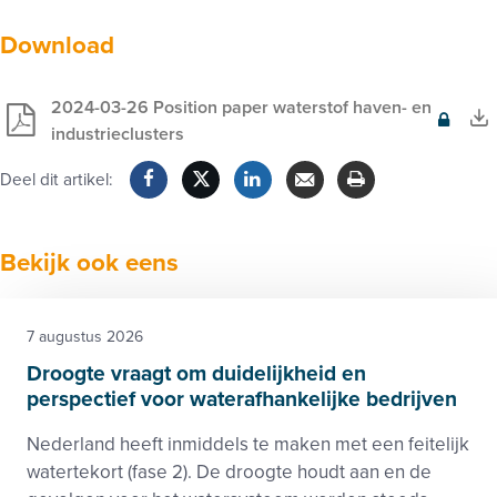
Download
2024-03-26 Position paper waterstof haven- en
Exclusief
industrieclusters
voor
Deel dit artikel:
leden
Facebook
Twitter
LinkedIn
Verzenden
Printen
Bekijk ook eens
7 augustus 2026
Droogte vraagt om duidelijkheid en
perspectief voor waterafhankelijke bedrijven
Nederland heeft inmiddels te maken met een feitelijk
watertekort (fase 2). De droogte houdt aan en de