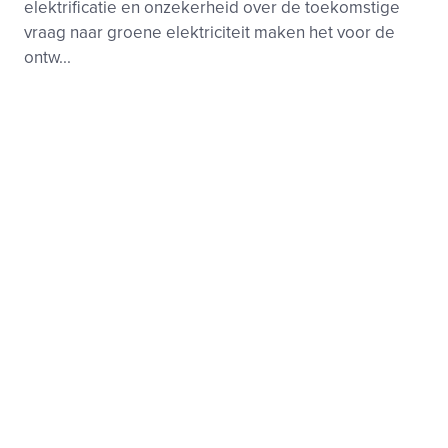
elektrificatie en onzekerheid over de toekomstige
vraag naar groene elektriciteit maken het voor de
ontw...
Elektriciteit
Beleid en toezicht, Markt
Footer
Zie ook
menu
Beleid-, taak- en werkgroepen
Nieuws
Kennisbank
Activiteiten
Samenwerkingen
Projecten
Over deze site
Privacy
Cookies
Disclaimer
Algemene voorwaarden
Vertrouwelijkheid