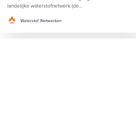
landelijke waterstofnetwerk (de...
Waterstof
Netwerken
9 juli 2026
VEMW: NPE moet beter aansluiten op de
energietransitie van bedrijven
Het Nationaal Plan Energiesysteem (NPE) vormt de
basis voor de ontwikkeling van het Nederlandse
energiesysteem richting 2040 en 2050. Het plan
geeft richting aan investeringen in energie-
infrastruc...
Elektriciteit
Gassen
Klimaat