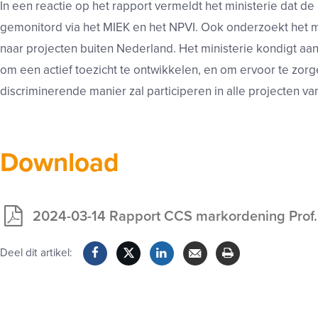
In een reactie op het rapport vermeldt het ministerie dat d
gemonitord via het MIEK en het NPVI. Ook onderzoekt het mi
naar projecten buiten Nederland. Het ministerie kondigt 
om een actief toezicht te ontwikkelen, en om ervoor te zorg
discriminerende manier zal participeren in alle projecten v
Download
2024-03-14 Rapport CCS markordening Prof.
Exclusief
voor
Deel dit artikel:
leden
Facebook
Twitter
LinkedIn
Verzenden
Printen