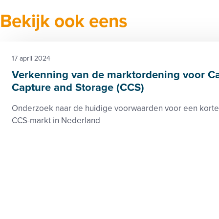
Bekijk ook eens
17 april 2024
Verkenning van de marktordening voor C
Capture and Storage (CCS)
Onderzoek naar de huidige voorwaarden voor een korte/
CCS-markt in Nederland
Klimaat
Prijzen en tarieven, Subsidie
Rapport
Footer
Zie ook
Over 
menu
Beleid-, taak- en werkgroepen
Privac
Nieuws
Cooki
Kennisbank
Discla