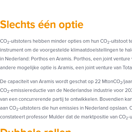
Slechts één optie
CO
-uitstoters hebben minder opties om hun CO
-uitstoot 
2
2
instrument om de voorgestelde klimaatdoelstellingen te ha
in Nederland: Porthos en Aramis. Porthos, een joint venture
andere mogelijke optie is Aramis, een joint venture van Tot
De capaciteit van Aramis wordt geschat op 22 MtonCO
/jaa
2
CO
-emissiereductie van de Nederlandse industrie voor 2030
2
van een concurrerende partij te ontwikkelen. Bovendien k
aan CO
-uitstoters die hun emissies in Nederland opslaan.
2
constateert professor Mulder dat de marktpositie van CO
-
2