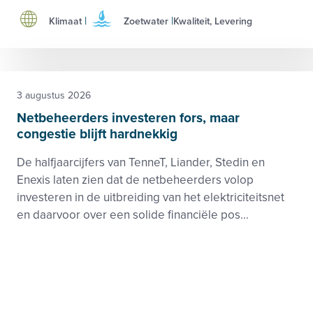
Klimaat
Zoetwater
Kwaliteit, Levering
3 augustus 2026
Netbeheerders investeren fors, maar
congestie blijft hardnekkig
De halfjaarcijfers van TenneT, Liander, Stedin en
Enexis laten zien dat de netbeheerders volop
investeren in de uitbreiding van het elektriciteitsnet
en daarvoor over een solide financiële pos...
Elektriciteit
Netwerken
Footer
Zie ook
menu
Beleid-, taak- en werkgroepen