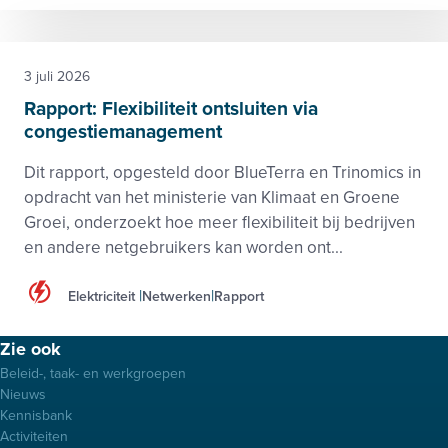
3 juli 2026
Rapport: Flexibiliteit ontsluiten via
congestiemanagement
Dit rapport, opgesteld door BlueTerra en Trinomics in
opdracht van het ministerie van Klimaat en Groene
Groei, onderzoekt hoe meer flexibiliteit bij bedrijven
en andere netgebruikers kan worden ont...
Elektriciteit
Netwerken
Rapport
Footer
Zie ook
menu
Beleid-, taak- en werkgroepen
Nieuws
Kennisbank
Activiteiten