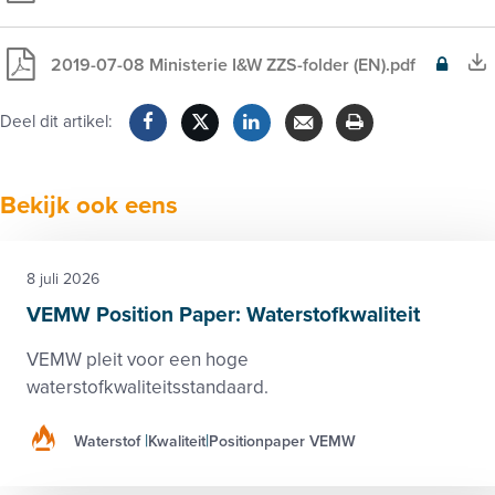
voor
leden
2019-07-08 Ministerie I&W ZZS-folder (EN).pdf
Exclusief
voor
Deel dit artikel:
leden
Facebook
Twitter
LinkedIn
Verzenden
Printen
Bekijk ook eens
8 juli 2026
VEMW Position Paper: Waterstofkwaliteit
VEMW pleit voor een hoge
waterstofkwaliteitsstandaard.
Waterstof
Kwaliteit
Positionpaper VEMW