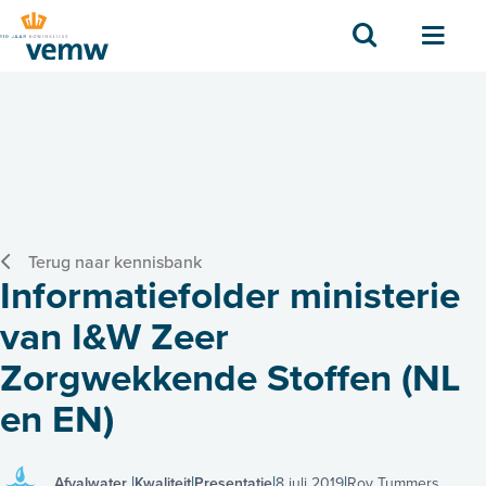
Zoek
Men
Terug naar kennisbank
Informatiefolder ministerie
van I&W Zeer
Zorgwekkende Stoffen (NL
en EN)
Afvalwater
Kwaliteit
Presentatie
8 juli 2019
Roy Tummers