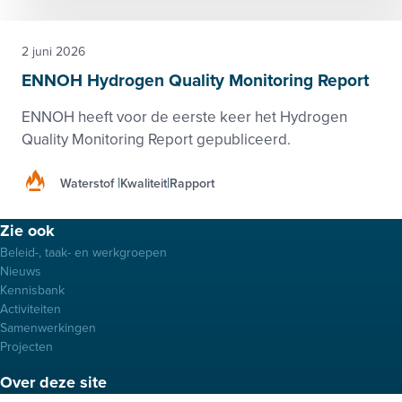
2 juni 2026
ENNOH Hydrogen Quality Monitoring Report
ENNOH heeft voor de eerste keer het Hydrogen
Quality Monitoring Report gepubliceerd.
Waterstof
Kwaliteit
Rapport
Footer
Zie ook
menu
Beleid-, taak- en werkgroepen
Nieuws
Kennisbank
Activiteiten
Samenwerkingen
Projecten
Over deze site