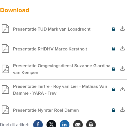
Download
Presentatie TUD Mark van Loosdrecht
Exclusief
voor
leden
Presentatie RHDHV Marco Kerstholt
Exclusief
voor
leden
Presentatie Omgevingsdienst Suzanne Giardina
Exclusief
van Kempen
voor
leden
Presentatie Tertre - Roy van Lier - Mathias Van
Exclusief
Damme - YARA - Trevi
voor
leden
Presentatie Nyrstar Roel Damen
Exclusief
voor
Deel dit artikel:
leden