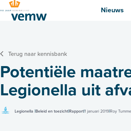
Hoofdmenu
Nieuws
Terug naar kennisbank
Potentiële maatr
Legionella uit afv
Legionella
Beleid en toezicht
Rapport
1 januari 2019
Roy Tumme