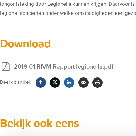
longontsteking door
Legionella kunnen krijgen. Daarvoor is
legionellabacteriën onder welke omstandigheden een gezo
Download
2019-01 RIVM Rapport legionella.pdf
Exclusief
voor
Deel dit artikel:
leden
Facebook
Twitter
LinkedIn
Verzenden
Printen
Bekijk ook eens