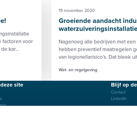
19 november 2020
e!
Groeiende aandacht indust
waterzuiveringsinstallati
gsinstallatie
 factoren voor
Nagenoeg alle bedrijven met een b
de kar...
hebben preventief maatregelen ge
van legionellarisico’s. Dat bleek u
Wet- en regelgeving
deze site
Blijf op d
y
Contact
es
LinkedIn
imer
ene voorwaarden
uwelijkheid
Compliancebeleid