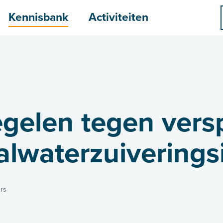
menu
Kennisbank
Activiteiten
egelen tegen vers
alwaterzuiveringsi
rs