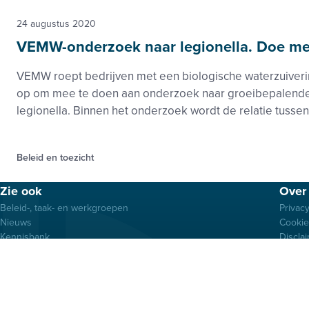
24 augustus 2020
VEMW-onderzoek naar legionella. Doe me
VEMW roept bedrijven met een biologische waterzuiverin
op om mee te doen aan onderzoek naar groeibepalende
legionella. Binnen het onderzoek wordt de relatie tussen 
Beleid en toezicht
Footer
Zie ook
Over 
menu
Beleid-, taak- en werkgroepen
Privac
Nieuws
Cooki
Kennisbank
Discla
Activiteiten
Algem
Samenwerkingen
Vertro
Projecten
VEMW 