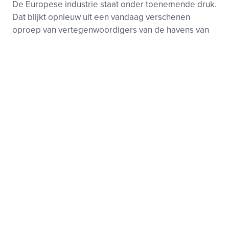
De Europese industrie staat onder toenemende druk.
Dat blijkt opnieuw uit een vandaag verschenen
oproep van vertegenwoordigers van de havens van
Rotterdam en Antwerpen. Volgens VEMW
onderstreept di...
Klimaat
Wet- en regelgeving, Aansluiting
17 juli 2026
Europees emissiehandelssysteem-voorstel
biedt industrie onvoldoende perspectief
Op 17 juli heeft de Europese Commissie haar plannen
gepresenteerd voor het Europees
Emissiehandelssysteem (EU ETS) na 2030. De
Commissie probeert daarin de Europese