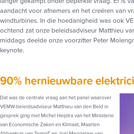
langer gekampt onder beperkte vraag. Er is v
aandacht voor afnemers en het creëren van vraa
windturbines. In die hoedanigheid was ook V
ochtend zat onze beleidsadviseur Matthieu van
middags deelde onze voorzitter Peter Molengraa
keynote.
90% hernieuwbare elektrici
Dat was de centrale vraag aan het panel waarover
VEMW-beleidsadviseur Matthieu van den Beld in
gesprek ging met Michel Heijdra van het Ministerie
van Economische Zaken en Klimaat, Maarten
Abbenhuis van TenneT en Joel Meggelaar van