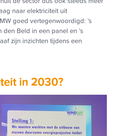
anuit de sector dus ook steeds meer
g naar elektriciteit uit
EMW goed vertegenwoordigd: ’s
 den Beld in een panel en ’s
f zijn inzichten tijdens een
teit in 2030?