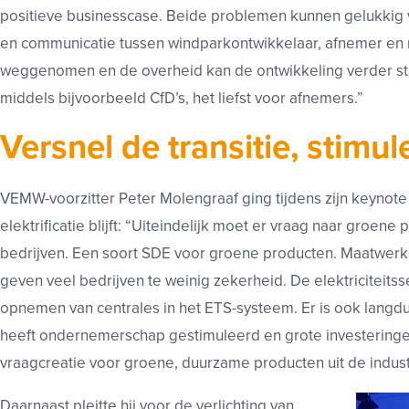
positieve businesscase. Beide problemen kunnen gelukkig 
en communicatie tussen windparkontwikkelaar, afnemer e
weggenomen en de overheid kan de ontwikkeling verder stim
middels bijvoorbeeld CfD’s, het liefst voor afnemers.”
Versnel de transitie, stimul
VEMW-voorzitter Peter Molengraaf ging tijdens zijn keynot
elektrificatie blijft: “Uiteindelijk moet er vraag naar groe
bedrijven. Een soort SDE voor groene producten. Maatwerk
geven veel bedrijven te weinig zekerheid. De elektriciteits
opnemen van centrales in het ETS-systeem. Er is ook langdu
heeft ondernemerschap gestimuleerd en grote investeringe
vraagcreatie voor groene, duurzame producten uit de indust
Daarnaast pleitte hij voor de verlichting van