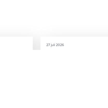
27 juli 2026
tie blijft
Zonder vraag geen renda
De businesscase van windparken 
bouwkosten, achterblijvende elekt
aten zien dat de
toekomstige vraag naar groene ele
t
s...
Elektriciteit
Beleid en toezicht, Ma
deze site
Blijf op d