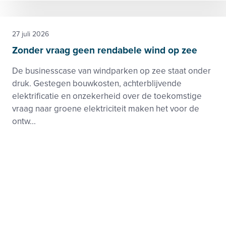
27 juli 2026
Zonder vraag geen rendabele wind op zee
De businesscase van windparken op zee staat onder
druk. Gestegen bouwkosten, achterblijvende
elektrificatie en onzekerheid over de toekomstige
vraag naar groene elektriciteit maken het voor de
ontw...
Elektriciteit
Beleid en toezicht, Markt
Footer
Zie ook
menu
Beleid-, taak- en werkgroepen
Nieuws
Kennisbank
Activiteiten