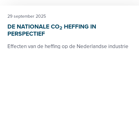
29 september 2025
DE NATIONALE CO
HEFFING IN
2
PERSPECTIEF
Effecten van de heffing op de Nederlandse industrie
Klimaat
Rapport
7 augustus 2026
Droogte vraagt om duidelijkheid en
perspectief voor waterafhankelijke bedrijven
Nederland heeft inmiddels te maken met een feitelijk
watertekort (fase 2). De droogte houdt aan en de