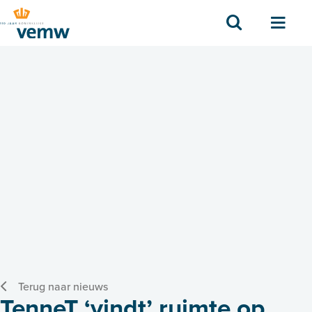
Zoek
Men
Terug naar nieuws
TenneT ‘vindt’ ruimte op