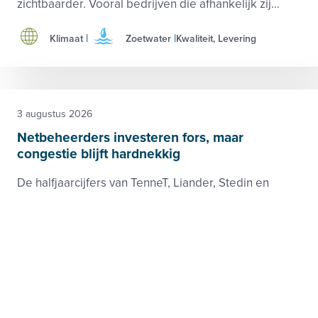
zichtbaarder. Vooral bedrijven die afhankelijk zij...
Klimaat
Zoetwater
Kwaliteit, Levering
3 augustus 2026
Netbeheerders investeren fors, maar
congestie blijft hardnekkig
De halfjaarcijfers van TenneT, Liander, Stedin en
Enexis laten zien dat de netbeheerders volop
investeren in de uitbreiding van het elektriciteitsnet
en daarvoor over een solide financiële pos...
Elektriciteit
Netwerken
Footer
Zie ook