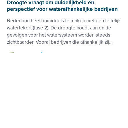
Droogte vraagt om duidelijkheid en
perspectief voor waterafhankelijke bedrijven
Nederland heeft inmiddels te maken met een feitelijk
watertekort (fase 2). De droogte houdt aan en de
gevolgen voor het watersysteem worden steeds
zichtbaarder. Vooral bedrijven die afhankelijk zij...
Klimaat
Zoetwater
Kwaliteit, Levering
Footer
Zie ook
menu
Beleid-, taak- en werkgroepen
Nieuws
Kennisbank
Activiteiten
Samenwerkingen
Projecten
Over deze site
Privacy