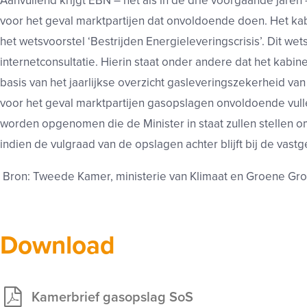
Aanvullend krijgt EBN – net als in de drie voorgaande jare
voor het geval marktpartijen dat onvoldoende doen. Het kab
het wetsvoorstel ‘Bestrijden Energieleveringscrisis’. Dit wet
internetconsultatie. Hierin staat onder andere dat het kabine
basis van het jaarlijkse overzicht gasleveringszekerheid van
voor het geval marktpartijen gasopslagen onvoldoende vulle
worden opgenomen die de Minister in staat zullen stellen
indien de vulgraad van de opslagen achter blijft bij de vastg
Bron: Tweede Kamer, ministerie van Klimaat en Groene Gro
Download
Kamerbrief gasopslag SoS
Exclusief