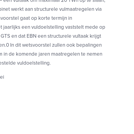
n – een vultaak om maximaal 20 TWh op te slaan,
inet werkt aan structurele vulmaatregelen via
svoorstel gaat op korte termijn in
t jaarlijks een vuldoelstelling vaststelt mede op
 GTS en dat EBN een structurele vultaak krijgt
n.0 In dit wetsvoorstel zullen ook bepalingen
 om in de komende jaren maatregelen te nemen
estelde vuldoelstelling.
ei