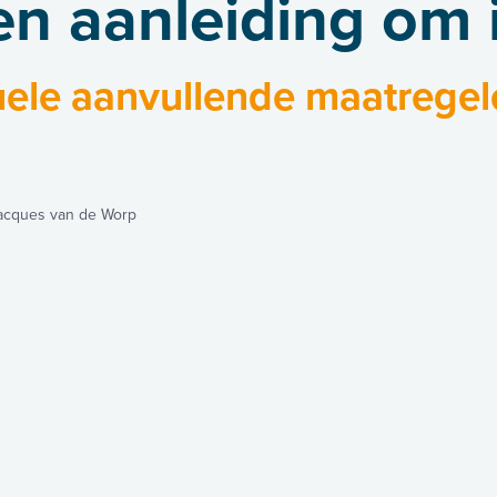
n aanleiding om i
uele aanvullende maatregel
acques van de Worp