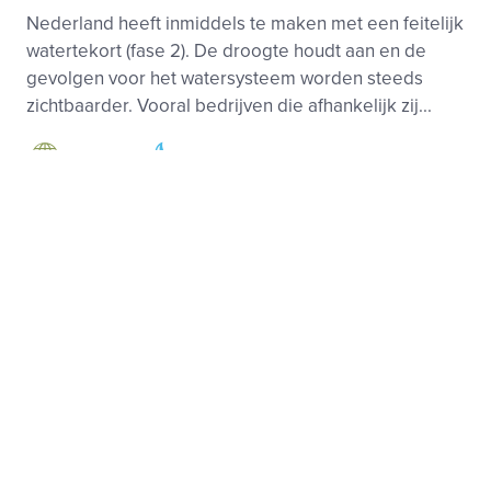
Nederland heeft inmiddels te maken met een feitelijk
watertekort (fase 2). De droogte houdt aan en de
gevolgen voor het watersysteem worden steeds
zichtbaarder. Vooral bedrijven die afhankelijk zij...
Klimaat
Zoetwater
Kwaliteit, Levering
27 juli 2026
Zonder vraag geen rendabele wind op zee
De businesscase van windparken op zee staat onder
druk. Gestegen bouwkosten, achterblijvende
elektrificatie en onzekerheid over de toekomstige
vraag naar groene elektriciteit maken het voor de
ontw...