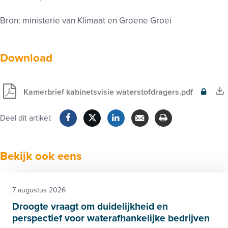
Bron: ministerie van Klimaat en Groene Groei
Download
Kamerbrief kabinetsvisie waterstofdragers.pdf
Exclusief
voor
Deel dit artikel:
leden
Facebook
Twitter
LinkedIn
Verzenden
Printen
Bekijk ook eens
7 augustus 2026
Droogte vraagt om duidelijkheid en
perspectief voor waterafhankelijke bedrijven