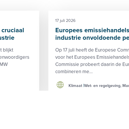
17 juli 2026
cruciaal
Europees emissiehandels
strie
industrie onvoldoende pe
blijkt
Op 17 juli heeft de Europese Com
genwoordigers
voor het Europees Emissiehandel
VEMW
Commissie probeert daarin de Eur
combineren me...
Klimaat
Wet- en regelgeving, Mar
deze site
Blijf op d
y
Contact
es
LinkedIn
imer
ene voorwaarden