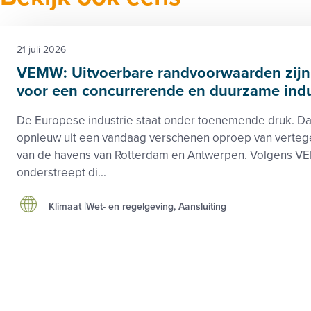
21 juli 2026
VEMW: Uitvoerbare randvoorwaarden zijn 
voor een concurrerende en duurzame indu
De Europese industrie staat onder toenemende druk. Dat 
opnieuw uit een vandaag verschenen oproep van verte
van de havens van Rotterdam en Antwerpen. Volgens 
onderstreept di...
Klimaat
Wet- en regelgeving, Aansluiting
Footer
Zie ook
Over 
menu
Beleid-, taak- en werkgroepen
Privac
Nieuws
Cooki
Kennisbank
Discla
Activiteiten
Algem