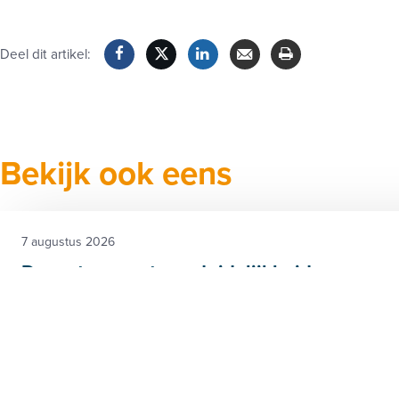
Deel dit artikel:
Facebook
Twitter
LinkedIn
Verzenden
Printen
Bekijk ook eens
7 augustus 2026
Droogte vraagt om duidelijkheid en perspe
waterafhankelijke bedrijven
Nederland heeft inmiddels te maken met een feitelijk wat
2). De droogte houdt aan en de gevolgen voor het wate
worden steeds zichtbaarder. Vooral bedrijven die afhankeli