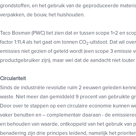
grondstoffen, en het gebruik van de geproduceerde material
verpakken, de bouw, het huishouden.
Taco Bosman (PWC) liet zien dat er tussen scope 1+2 en sco
factor 1:11,4 als het gaat om tonnen CO
-uitstoot. Dat wil ov
2
emissies niet gezien of geteld wordt (een scope 3 emissie 
productgebruiker zijn), maar wel dat de aandacht niet loute
Circulariteit
Sinds de industriële revolutie ruim 2 eeuwen geleden kenn
waste. Niet meer dan gemiddeld 9 procent van gebruikte g
Door over te stappen op een circulaire economie kunnen w
vaker benutten en – complementair daaraan - de emissiered
en behouden van waarde, ontkoppeld van het gebruik van pri
benadering zijn drie principes leidend, namelijk het priorit