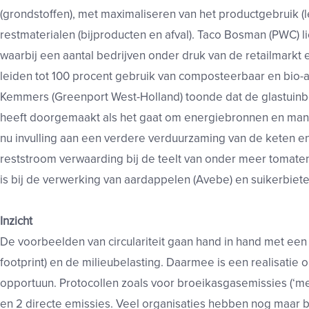
(grondstoffen), met maximaliseren van het productgebruik (
restmaterialen (bijproducten en afval). Taco Bosman (PWC) l
waarbij een aantal bedrijven onder druk van de retailmarkt
leiden tot 100 procent gebruik van composteerbaar en bio-
Kemmers (Greenport West-Holland) toonde dat de glastuinbo
heeft doorgemaakt als het gaat om energiebronnen en mani
nu invulling aan een verdere verduurzaming van de keten en 
reststroom verwaarding bij de teelt van onder meer tomaten
is bij de verwerking van aardappelen (Avebe) en suikerbiete
Inzicht
De voorbeelden van circulariteit gaan hand in hand met een
footprint) en de milieubelasting. Daarmee is een realisatie op
opportuun. Protocollen zoals voor broeikasgasemissies (‘me
en 2 directe emissies. Veel organisaties hebben nog maar b