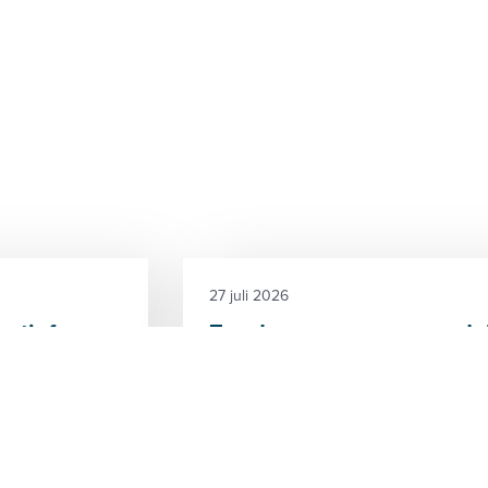
27 juli 2026
ctief voor
Zonder vraag geen renda
De businesscase van windparken 
bouwkosten, achterblijvende elekt
ertekort (fase
toekomstige vraag naar groene ele
rsysteem
jk zij...