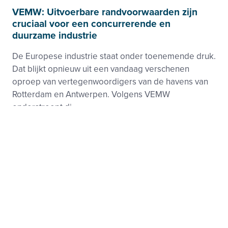
VEMW: Uitvoerbare randvoorwaarden zijn
cruciaal voor een concurrerende en
duurzame industrie
De Europese industrie staat onder toenemende druk.
Dat blijkt opnieuw uit een vandaag verschenen
oproep van vertegenwoordigers van de havens van
Rotterdam en Antwerpen. Volgens VEMW
onderstreept di...
Klimaat
Wet- en regelgeving, Aansluiting
Footer
Zie ook
menu
Beleid-, taak- en werkgroepen
Nieuws
Kennisbank
Activiteiten
Samenwerkingen
Projecten