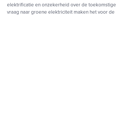
elektrificatie en onzekerheid over de toekomstige
vraag naar groene elektriciteit maken het voor de
ontw...
Elektriciteit
Beleid en toezicht, Markt
Footer
Zie ook
menu
Beleid-, taak- en werkgroepen
Nieuws
Kennisbank
Activiteiten
Samenwerkingen
Projecten
Over deze site
Privacy
Cookies
Disclaimer
Algemene voorwaarden
Vertrouwelijkheid