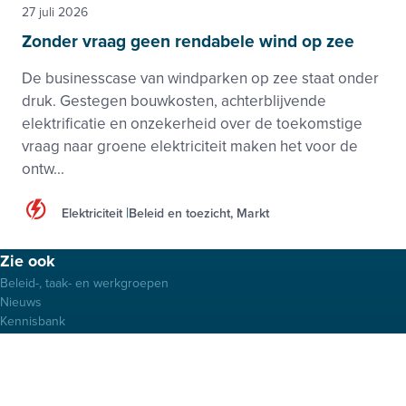
27 juli 2026
Zonder vraag geen rendabele wind op zee
De businesscase van windparken op zee staat onder
druk. Gestegen bouwkosten, achterblijvende
elektrificatie en onzekerheid over de toekomstige
vraag naar groene elektriciteit maken het voor de
ontw...
Elektriciteit
Beleid en toezicht, Markt
Footer
Zie ook
menu
Beleid-, taak- en werkgroepen
Nieuws
Kennisbank
Activiteiten
Samenwerkingen
Projecten