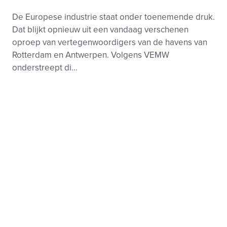
De Europese industrie staat onder toenemende druk.
Dat blijkt opnieuw uit een vandaag verschenen
oproep van vertegenwoordigers van de havens van
Rotterdam en Antwerpen. Volgens VEMW
onderstreept di...
Klimaat
Wet- en regelgeving, Aansluiting
Footer
Zie ook
menu
Beleid-, taak- en werkgroepen
Nieuws
Kennisbank
Activiteiten
Samenwerkingen
Projecten
Over deze site
Privacy