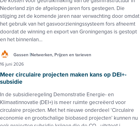
De kosten voor gebruikmaking van de gasinfrastructuur in
Nederland zijn de afgelopen jaren fors gestegen. Die
stijging zet de komende jaren naar verwachting door omdat
het gebruik van het gasvoorzieningssysteem fors afneemt
doordat de winning en export van Groningengas is gestopt
en het binnenlan...
Gassen
Netwerken, Prijzen en tarieven
16 juni 2026
Meer circulaire projecten maken kans op DEI+-
subsidie
In de subsidieregeling Demonstratie Energie- en
Klimaatinnovatie (DEI+) is meer ruimte gecreëerd voor
circulaire projecten. Met het nieuwe onderdeel ‘Circulaire
economie en grootschalige biobased projecten’ kunnen nu
ook projecten subsidie krijgen die de CO
-uitstoot i...
2