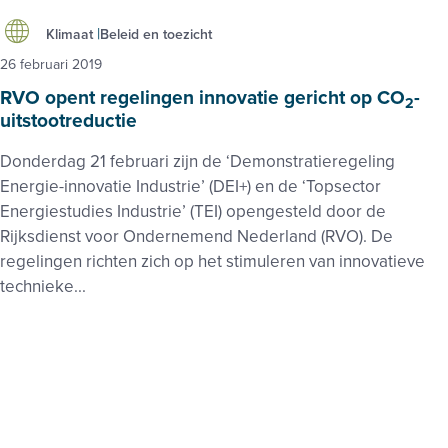
Klimaat
Beleid en toezicht
26 februari 2019
RVO opent regelingen innovatie gericht op CO
-
2
uitstootreductie
Donderdag 21 februari zijn de ‘Demonstratieregeling
Energie-innovatie Industrie’ (DEI+) en de ‘Topsector
Energiestudies Industrie’ (TEI) opengesteld door de
Rijksdienst voor Ondernemend Nederland (RVO). De
regelingen richten zich op het stimuleren van innovatieve
technieke...
Klimaat
Beleid en toezicht
...
...
1
123
124
125
127
Footer
Zie ook