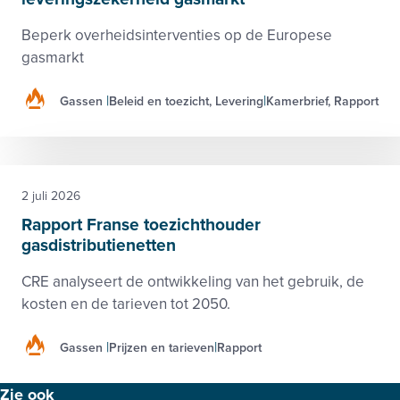
Beperk overheidsinterventies op de Europese
gasmarkt
Gassen
Beleid en toezicht, Levering
Kamerbrief, Rapport
2 juli 2026
Rapport Franse toezichthouder
gasdistributienetten
CRE analyseert de ontwikkeling van het gebruik, de
kosten en de tarieven tot 2050.
Gassen
Prijzen en tarieven
Rapport
Footer
Zie ook