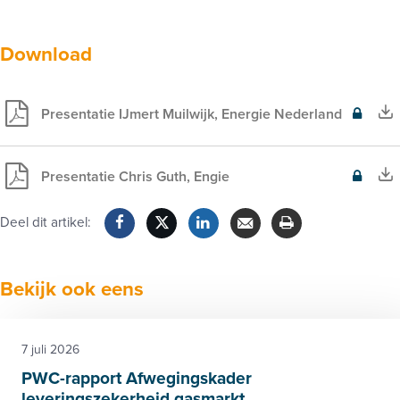
Download
Presentatie IJmert Muilwijk, Energie Nederland
Exclusief
voor
leden
Presentatie Chris Guth, Engie
Exclusief
voor
Deel dit artikel:
leden
Facebook
Twitter
LinkedIn
Verzenden
Printen
Bekijk ook eens
7 juli 2026
PWC-rapport Afwegingskader
leveringszekerheid gasmarkt