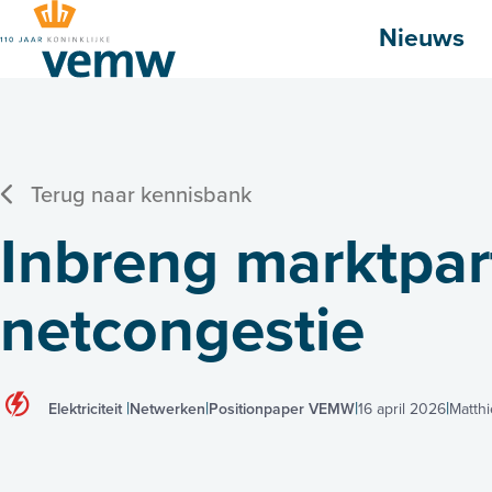
Hoofdmenu
Nieuws
Terug naar kennisbank
Inbreng marktpar
netcongestie
Elektriciteit
Netwerken
Positionpaper VEMW
16 april 2026
Matth