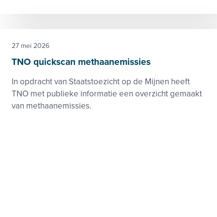
27 mei 2026
TNO quickscan methaanemissies
In opdracht van Staatstoezicht op de Mijnen heeft
TNO met publieke informatie een overzicht gemaakt
van methaanemissies.
Gassen
Klimaat
Beleid en toezicht
Rapport
Footer
Zie ook
menu
Beleid-, taak- en werkgroepen
Nieuws
Kennisbank
Activiteiten
Samenwerkingen