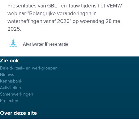
Presentaties van GBLT en Tauw tijdens het VEMW-
webinar "Belangrijke veranderingen in
waterheffingen vanaf 2026" op woensdag 28 mei
2025.
Afvalwater
Presentatie
Footer
Zie ook
menu
Beleid-, taak- en werkgroepen
Nieuws
Kennisbank
Activiteiten
Samenwerkingen
Projecten
Over deze site
Privacy
Cookies
Disclaimer