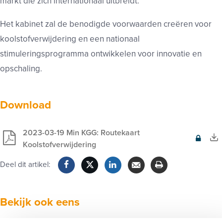
markt die zich internationaal uitbreidt.
Het kabinet zal de benodigde voorwaarden creëren voor
koolstofverwijdering en een nationaal
stimuleringsprogramma ontwikkelen voor innovatie en
opschaling.
Download
2023-03-19 Min KGG: Routekaart
Exclusief
Koolstofverwijdering
voor
Deel dit artikel:
leden
Facebook
Twitter
LinkedIn
Verzenden
Printen
Bekijk ook eens