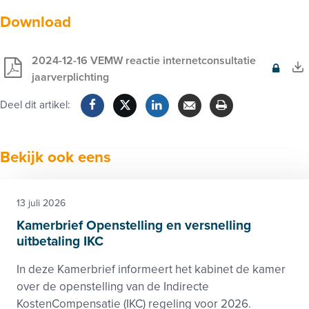
Download
2024-12-16 VEMW reactie internetconsultatie
Exclusief
jaarverplichting
voor
Deel dit artikel:
leden
Facebook
Twitter
LinkedIn
Verzenden
Printen
Bekijk ook eens
13 juli 2026
Kamerbrief Openstelling en versnelling
uitbetaling IKC
In deze Kamerbrief informeert het kabinet de kamer
over de openstelling van de Indirecte
KostenCompensatie (IKC) regeling voor 2026.