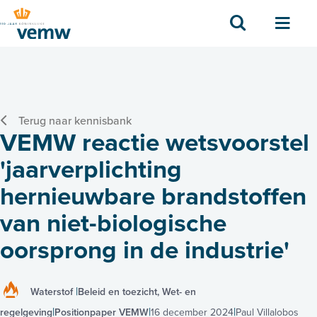
Zoek
Men
Terug naar kennisbank
VEMW reactie wetsvoorstel
'jaarverplichting
hernieuwbare brandstoffen
van niet-biologische
oorsprong in de industrie'
Waterstof
Beleid en toezicht, Wet- en
regelgeving
Positionpaper VEMW
16 december 2024
Paul Villalobos