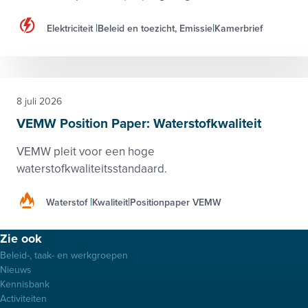
Elektriciteit
Beleid en toezicht, Emissie
Kamerbrief
8 juli 2026
VEMW Position Paper: Waterstofkwaliteit
VEMW pleit voor een hoge
waterstofkwaliteitsstandaard.
Waterstof
Kwaliteit
Positionpaper VEMW
Footer
Zie ook
menu
Beleid-, taak- en werkgroepen
Nieuws
Kennisbank
Activiteiten