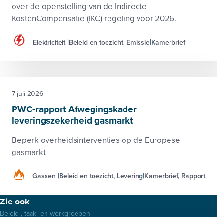
over de openstelling van de Indirecte
KostenCompensatie (IKC) regeling voor 2026.
Elektriciteit
Beleid en toezicht, Emissie
Kamerbrief
7 juli 2026
PWC-rapport Afwegingskader
leveringszekerheid gasmarkt
Beperk overheidsinterventies op de Europese
gasmarkt
Gassen
Beleid en toezicht, Levering
Kamerbrief, Rapport
Footer
Zie ook
menu
Beleid-, taak- en werkgroepen