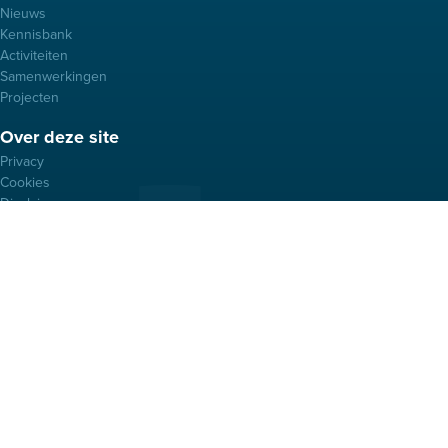
Nieuws
Kennisbank
Activiteiten
Samenwerkingen
Projecten
Over deze site
Privacy
Cookies
Disclaimer
Algemene voorwaarden
Vertrouwelijkheid
VEMW Compliancebeleid
Blijf op de hoogte
Contact
LinkedIn
VEMW Kenniscentrum en belangenbehartiger van zakelijke energie-
en watergebruikers