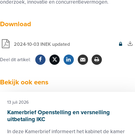
onderzoek, innovatie en concurrentievermogen.
Download
2024-10-03 INEK updated
Exclusief
voor
Deel dit artikel:
leden
Facebook
Twitter
LinkedIn
Verzenden
Printen
Bekijk ook eens
13 juli 2026
Kamerbrief Openstelling en versnelling
uitbetaling IKC
In deze Kamerbrief informeert het kabinet de kamer