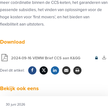
meer coördinatie binnen de CCS-keten, het garanderen van
passende subsidies, het vinden van oplossingen voor de
hoge kosten voor 'first movers', en het bieden van
flexibiliteit aan uitstoters.
Download
2024-09-16 VEMW Brief CCS aan K&GG
Exclusief
voor
Deel dit artikel:
leden
Facebook
Twitter
LinkedIn
Verzenden
Printen
Bekijk ook eens
30 juni 2026