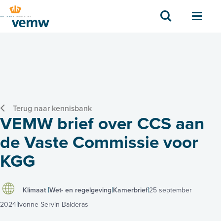
Zoek
Men
Terug naar kennisbank
VEMW brief over CCS aan
de Vaste Commissie voor
KGG
Klimaat
Wet- en regelgeving
Kamerbrief
25 september
2024
Ivonne Servin Balderas