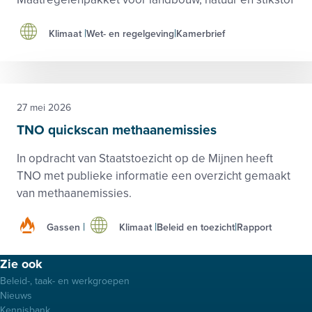
Klimaat
Wet- en regelgeving
Kamerbrief
27 mei 2026
TNO quickscan methaanemissies
In opdracht van Staatstoezicht op de Mijnen heeft
TNO met publieke informatie een overzicht gemaakt
van methaanemissies.
Gassen
Klimaat
Beleid en toezicht
Rapport
Footer
Zie ook
menu
Beleid-, taak- en werkgroepen
Nieuws
Kennisbank