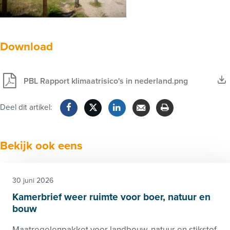
Download
PBL Rapport klimaatrisico's in nederland.png
Deel dit artikel:
Facebook
Twitter
LinkedIn
Verzenden
Printen
Bekijk ook eens
30 juni 2026
Kamerbrief weer ruimte voor boer, natuur en
bouw
Maatregelenpakket voor landbouw, natuur en stikstof