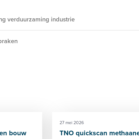
ng verduurzaming industrie
praken
27 mei 2026
r en bouw
TNO quickscan methaane