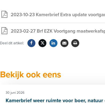
2023-10-23 Kamerbrief Extra update voortga
Exclusief
voor
2023-02-27 Brf EZK Voortgang maatwerkafs
leden
Exclusief
voor
Deel dit artikel:
leden
Facebook
Twitter
LinkedIn
Verzenden
Printen
Bekijk ook eens
30 juni 2026
Kamerbrief weer ruimte voor boer, natuu