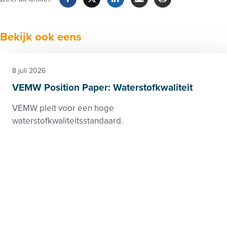
leden
Facebook
Twitter
LinkedIn
Verzenden
Printen
Bekijk ook eens
8 juli 2026
VEMW Position Paper: Waterstofkwaliteit
VEMW pleit voor een hoge
waterstofkwaliteitsstandaard.
Waterstof
Kwaliteit
Positionpaper VEMW
2 juni 2026
ENNOH Hydrogen Quality Monitoring Report