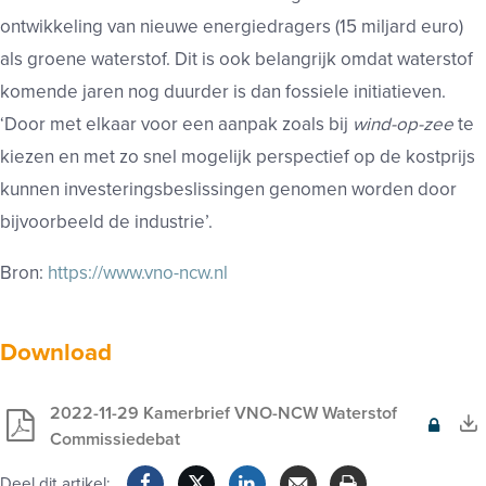
ontwikkeling van nieuwe energiedragers (15 miljard euro)
als groene waterstof. Dit is ook belangrijk omdat waterstof
komende jaren nog duurder is dan fossiele initiatieven.
‘Door met elkaar voor een aanpak zoals bij
wind-op-zee
te
kiezen en met zo snel mogelijk perspectief op de kostprijs
kunnen investeringsbeslissingen genomen worden door
bijvoorbeeld de industrie’.
Bron:
https://www.vno-ncw.nl
Download
2022-11-29 Kamerbrief VNO-NCW Waterstof
Exclusief
Commissiedebat
voor
Deel dit artikel: