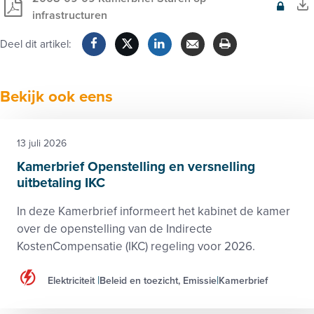
Exclusief
infrastructuren
voor
Deel dit artikel:
leden
Facebook
Twitter
LinkedIn
Verzenden
Printen
Bekijk ook eens
13 juli 2026
Kamerbrief Openstelling en versnelling
uitbetaling IKC
In deze Kamerbrief informeert het kabinet de kamer
over de openstelling van de Indirecte
KostenCompensatie (IKC) regeling voor 2026.
Elektriciteit
Beleid en toezicht, Emissie
Kamerbrief