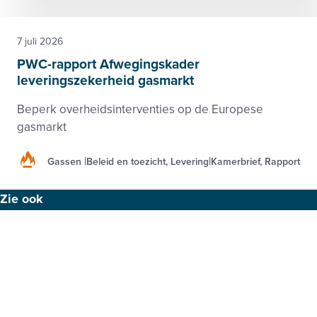
7 juli 2026
PWC-rapport Afwegingskader
leveringszekerheid gasmarkt
Beperk overheidsinterventies op de Europese
gasmarkt
Gassen
Beleid en toezicht, Levering
Kamerbrief, Rapport
Footer
Zie ook
menu
Beleid-, taak- en werkgroepen
Nieuws
Kennisbank
Activiteiten
Samenwerkingen
Projecten