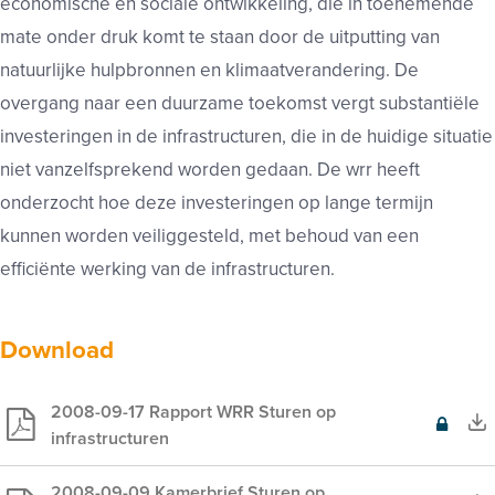
economische en sociale ontwikkeling, die in toenemende
mate onder druk komt te staan door de uitputting van
natuurlijke hulpbronnen en klimaatverandering. De
overgang naar een duurzame toekomst vergt substantiële
investeringen in de infrastructuren, die in de huidige situatie
niet vanzelfsprekend worden gedaan. De wrr heeft
onderzocht hoe deze investeringen op lange termijn
kunnen worden veiliggesteld, met behoud van een
efficiënte werking van de infrastructuren.
Download
2008-09-17 Rapport WRR Sturen op
Exclusief
infrastructuren
voor
leden
2008-09-09 Kamerbrief Sturen op