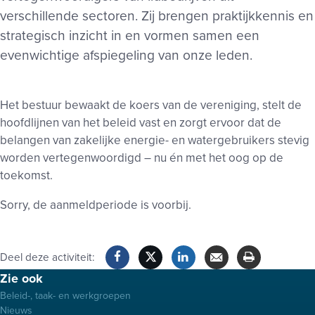
verschillende sectoren. Zij brengen praktijkkennis en
strategisch inzicht in en vormen samen een
evenwichtige afspiegeling van onze leden.
Het bestuur bewaakt de koers van de vereniging, stelt de
hoofdlijnen van het beleid vast en zorgt ervoor dat de
belangen van zakelijke energie- en watergebruikers stevig
worden vertegenwoordigd – nu én met het oog op de
toekomst.
Sorry, de aanmeldperiode is voorbij.
Deel deze activiteit:
Footer
Zie ook
Facebook
Twitter
LinkedIn
Verzenden
Printen
menu
Beleid-, taak- en werkgroepen
Nieuws