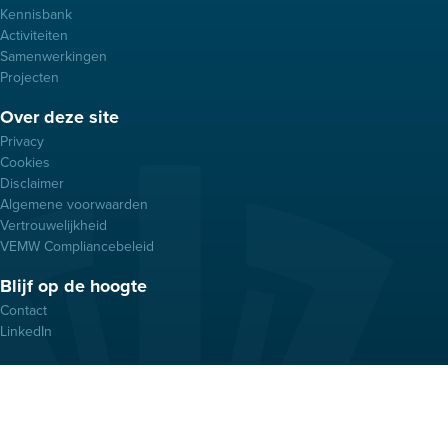
Kennisbank
Activiteiten
Samenwerkingen
Projecten
Over deze site
Privacy
Cookies
Disclaimer
Algemene voorwaarden
Vertrouwelijkheid
VEMW Compliancebeleid
Blijf op de hoogte
Contact
LinkedIn
VEMW Kenniscentrum en belangenbehartiger van zakelijke energie-
en watergebruikers
Ontwerp door SD Creative Agency