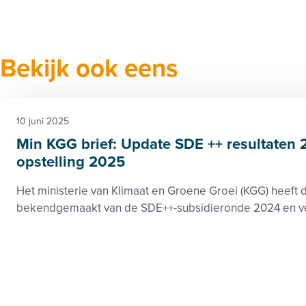
Bekijk ook eens
10 juni 2025
Min KGG brief: Update SDE ++ resultaten
opstelling 2025
Het ministerie van Klimaat en Groene Groei (KGG) heeft 
bekendgemaakt van de SDE++-subsidieronde 2024 en ve
tegelijkertijd een update over de opzet van de ronde vo
Klimaat
Subsidie
Kamerbrief