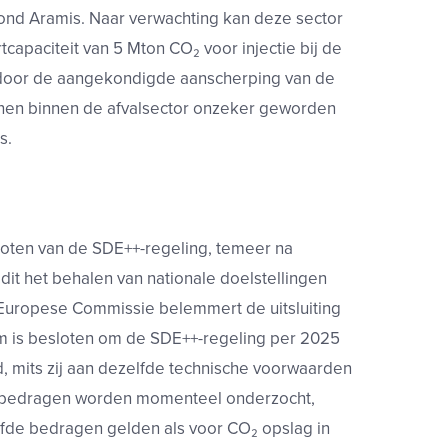
 rond Aramis. Naar verwachting kan deze sector
capaciteit van 5 Mton CO₂ voor injectie bij de
r door de aangekondigde aanscherping van de
nnen binnen de afvalsector onzeker geworden
s.
sloten van de SDE++-regeling, temeer na
it het behalen van nationale doelstellingen
Europese Commissie belemmert de uitsluiting
om is besloten om de SDE++-regeling per 2025
, mits zij aan dezelfde technische voorwaarden
sbedragen worden momenteel onderzocht,
lfde bedragen gelden als voor CO₂ opslag in