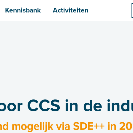
menu
Kennisbank
Activiteiten
or CCS in de indu
nd mogelijk via SDE++ in 2