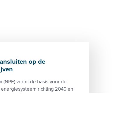
nsluiten op de
ijven
m (NPE) vormt de basis voor de
 energiesysteem richting 2040 en
nvesteringen in energie-infrastruc...
Klimaat
Waterstof
Warmte