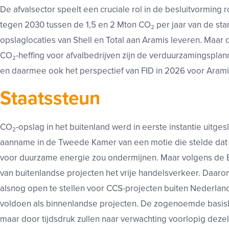
De afvalsector speelt een cruciale rol in de besluitvorming
tegen 2030 tussen de 1,5 en 2 Mton CO₂ per jaar van de start
opslaglocaties van Shell en Total aan Aramis leveren. Maa
CO₂-heffing voor afvalbedrijven zijn de verduurzamingspla
en daarmee ook het perspectief van FID in 2026 voor Arami
Staatssteun
CO₂-opslag in het buitenland werd in eerste instantie uitge
aanname in de Tweede Kamer van een motie die stelde dat d
voor duurzame energie zou ondermijnen. Maar volgens de 
van buitenlandse projecten het vrije handelsverkeer. Daar
alsnog open te stellen voor CCS-projecten buiten Nederland
voldoen als binnenlandse projecten. De zogenoemde basi
maar door tijdsdruk zullen naar verwachting voorlopig deze