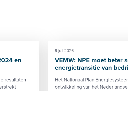
9 juli 2026
 2024 en
VEMW: NPE moet beter aa
energietransitie van bedr
de resultaten
Het Nationaal Plan Energiesystee
rstrekt
ontwikkeling van het Nederlandse
or 2025.
2050. Het plan geeft richting aan i
Elektriciteit
Gassen
CCS
Beleid en toezicht