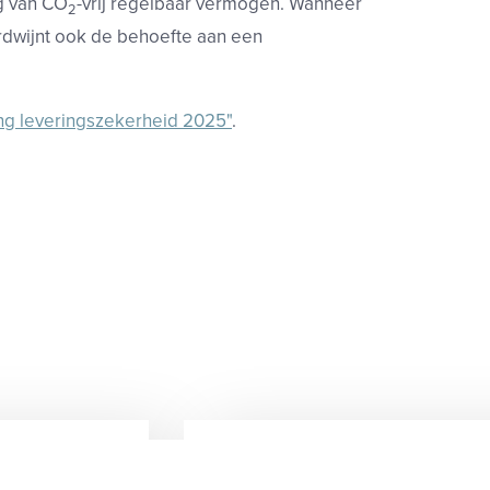
ng van CO
-vrij regelbaar vermogen. Wanneer
2
dwijnt ook de behoefte aan een
ng leveringszekerheid 2025"
.
7 augustus 2026