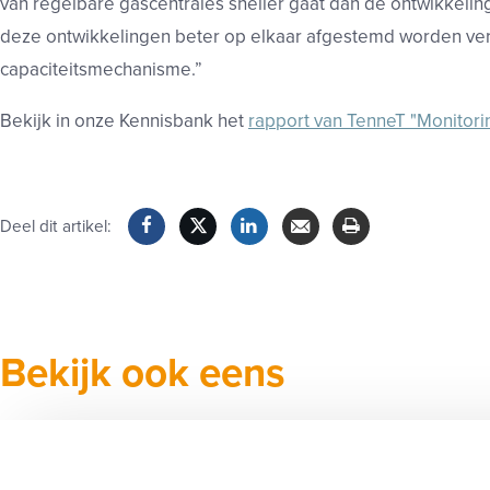
van regelbare gascentrales sneller gaat dan de ontwikkeli
deze ontwikkelingen beter op elkaar afgestemd worden ver
capaciteitsmechanisme.”
Bekijk in onze Kennisbank het
rapport van TenneT "Monitori
Deel dit artikel:
Facebook
Twitter
LinkedIn
Verzenden
Printen
Bekijk ook eens
20 mei 2025