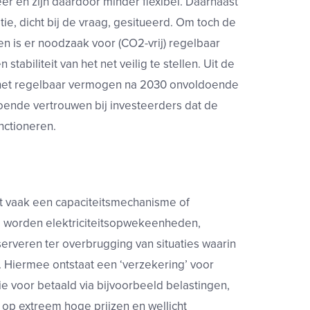
er en zijn daardoor minder flexibel. Daarnaast
atie, dicht bij de vraag, gesitueerd. Om toch de
n is er noodzaak voor (CO2-vrij) regelbaar
abiliteit van het net veilig te stellen. Uit de
t het regelbaar vermogen na 2030 onvoldoende
ldoende vertrouwen bij investeerders dat de
nctioneren.
t vaak een capaciteitsmechanisme of
 worden elektriciteitsopwekeenheden,
serveren ter overbrugging van situaties waarin
. Hiermee ontstaat een ‘verzekering’ voor
 voor betaald via bijvoorbeeld belastingen,
co op extreem hoge prijzen en wellicht