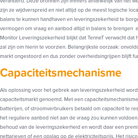
veranderd. Deze bronnen zijn immers afhankelijk van het we
zijn ze wijdverspreid en niet altijd op de meest logische loc
balans te kunnen handhaven en leveringszekerheid te borge
vermogen om vraag en aanbod altijd in balans te brengen en st
Monitor Leveringszekerheid blijkt dat TenneT verwacht da
zal zijn om hierin te voorzien. Belangrijkste oorzaak: onvo
markt ongestoord en dus zonder overheidsingrijpen blijft fu
Capaciteitsmechanisme
Als oplossing voor het gebrek aan leveringszekerheid word
capaciteitsmarkt genoemd. Met een capaciteitsmechanisme
batterijen, of stroomverbruikers betaald om capaciteit te re
het reguliere aanbod niet aan de vraag zou kunnen voldoen
behoud van de leveringszekerheid en wordt daar een premie
nettarieven of een opslag op de elektriciteitsprijs. Het risi