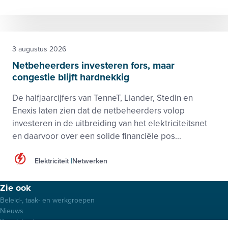
3 augustus 2026
Netbeheerders investeren fors, maar
congestie blijft hardnekkig
De halfjaarcijfers van TenneT, Liander, Stedin en
Enexis laten zien dat de netbeheerders volop
investeren in de uitbreiding van het elektriciteitsnet
en daarvoor over een solide financiële pos...
Elektriciteit
Netwerken
Footer
Zie ook
menu
Beleid-, taak- en werkgroepen
Nieuws
Kennisbank