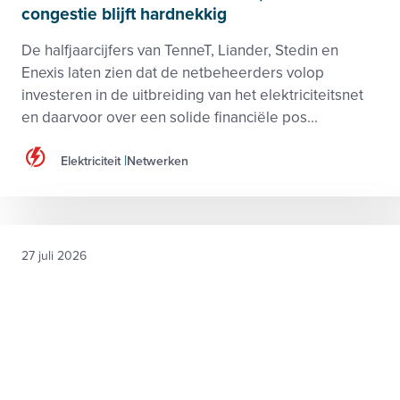
congestie blijft hardnekkig
De halfjaarcijfers van TenneT, Liander, Stedin en
Enexis laten zien dat de netbeheerders volop
investeren in de uitbreiding van het elektriciteitsnet
en daarvoor over een solide financiële pos...
Elektriciteit
Netwerken
27 juli 2026
Zonder vraag geen rendabele wind op zee
De businesscase van windparken op zee staat onder
druk. Gestegen bouwkosten, achterblijvende
elektrificatie en onzekerheid over de toekomstige
vraag naar groene elektriciteit maken het voor de