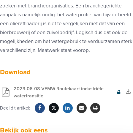
zoeken met brancheorganisaties. Een branchegerichte
aanpak is namelijk nodig: het waterprofiel van bijvoorbeeld
een olieraffinaderij is niet te vergelijken met dat van een
bierbrouwerij of een zuivelbedrijf. Logisch dus dat ook de
mogelijkheden om het watergebruik te verduurzamen sterk
verschillend zijn. Maatwerk staat voorop.
Download
2023-06-08 VEMW Routekaart industriële
Exclusief
watertransitie
voor
Deel dit artikel:
leden
Facebook
Twitter
LinkedIn
Verzenden
Printen
Bekijk ook eens